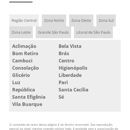
ONDE COMPRAR LADRILHO HIDRÁULICO EM SP
PISO DE CIMENTO PARA CALÇADA
Região Central
Zona Norte
Zona Oeste
Zona Sul
PISO HIDRÁULICO
Zona Leste
Grande São Paulo
Litoral de São Paulo
PISO HIDRÁULICO ANTIDERRAPANTE
Aclimação
Bela Vista
PISO HIDRÁULICO MAPA SP
Bom Retiro
Brás
Cambuci
Centro
PISO HIDRÁULICO PARA CALÇADA
Consolação
Higienópolis
PISO HIDRÁULICO PARA RAMPA
Glicério
Liberdade
Luz
Pari
PISO HIDRÁULICO PREÇO
República
Santa Cecília
Santa Efigênia
Sé
PISO TÁTIL DE CONCRETO
Vila Buarque
PISO TÁTIL HIDRÁULICO
PISO TÁTIL LADRILHO HIDRÁULICO
O conteúdo do texto desta página é de direito reservado. Sua reprodução,
parcial ou total, mesmo citando nossos links, é proibida sem a autorização do