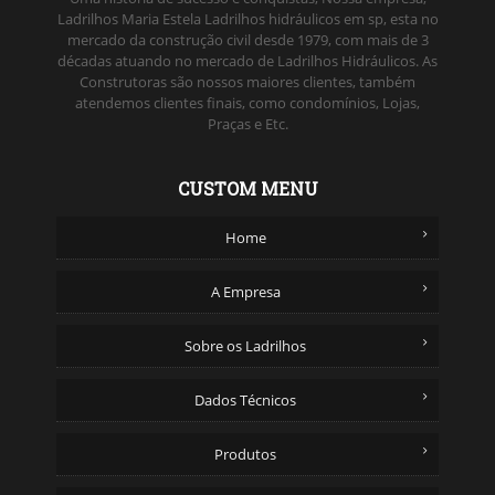
Ladrilhos Maria Estela Ladrilhos hidráulicos em sp, esta no
mercado da construção civil desde 1979, com mais de 3
décadas atuando no mercado de Ladrilhos Hidráulicos. As
Construtoras são nossos maiores clientes, também
atendemos clientes finais, como condomínios, Lojas,
Praças e Etc.
CUSTOM MENU
Home
A Empresa
Sobre os Ladrilhos
Dados Técnicos
Produtos