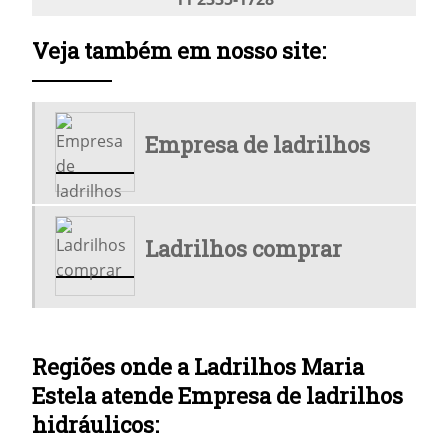
LADRILHO HIDRÁULICO PREÇO M2
Veja também em nosso site:
LADRILHO HIDRÁULICO RAMPA
LADRILHO HIDRÁULICO RAMPA CINZA
Empresa de ladrilhos
LADRILHO HIDRÁULICO RAMPA PRETO
LADRILHO HIDRÁULICO TÁTIL
LADRILHO MAPA SP
Ladrilhos comprar
LADRILHO PARA RAMPA
LADRILHO PREÇO
LADRILHOS COMPRAR
Regiões onde a Ladrilhos Maria
ONDE COMPRAR LADRILHO
Estela atende Empresa de ladrilhos
hidráulicos:
ONDE COMPRAR LADRILHO HIDRÁULICO