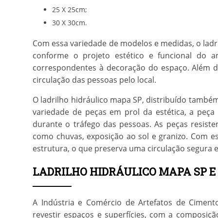
25 X 25cm;
30 X 30cm.
Com essa variedade de modelos e medidas, o
ladr
conforme o projeto estético e funcional do a
correspondentes à decoração do espaço. Além dis
circulação das pessoas pelo local.
O
ladrilho hidráulico mapa SP
, distribuído também
variedade de peças em prol da estética, a peça
durante o tráfego das pessoas. As peças resist
como chuvas, exposição ao sol e granizo. Com es
estrutura, o que preserva uma circulação segura 
LADRILHO HIDRÁULICO MAPA SP E
A Indústria e Comércio de Artefatos de Cimento
revestir espaços e superfícies, com a composiçã