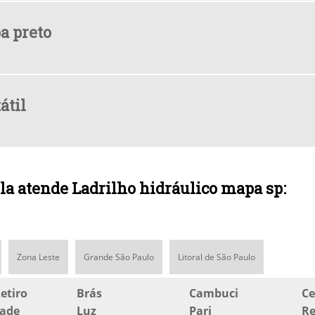
a preto
átil
la atende Ladrilho hidráulico mapa sp:
Zona Leste
Grande São Paulo
Litoral de São Paulo
etiro
Brás
Cambuci
Ce
dade
Luz
Pari
Re