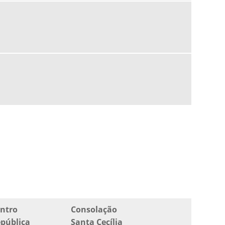
ONDE COMPRAR LADRILHO HIDRÁULICO EM SP
PISO DE CIMENTO PARA CALÇADA
PISO HIDRÁULICO
PISO HIDRÁULICO ANTIDERRAPANTE
PISO HIDRÁULICO MAPA SP
PISO HIDRÁULICO PARA CALÇADA
PISO HIDRÁULICO PARA RAMPA
PISO HIDRÁULICO PREÇO
PISO TÁTIL DE CONCRETO
PISO TÁTIL HIDRÁULICO
PISO TÁTIL LADRILHO HIDRÁULICO
ntro
Consolação
pública
Santa Cecília
PISO TÁTIL LADRILHO HIDRÁULICO PREÇO