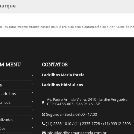
Buarque
al ou total, mesmo citando nossos links, é proibida sem a autorização do autor. Crime de vio
OM MENU
CONTATOS
Ladrilhos Maria Estela
Ladrilhos Hidráulicos
a
Ladrilhos
Av. Padre Arlindo Vieira, 2410 - Jardim Vergueiro
cnicos
CEP: 04166-003 - São Paulo - SP
Segunda - Sexta 08:00 - 17:00
alizadas
(11) 2335-1010 / (11) 2335-1728 / (11) 99312-2593
ões
info@ladrilhosmariaestela.com.br