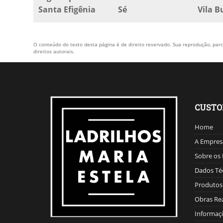
Santa Efigênia
Sé
Vila 
O conteúdo do texto desta página é de direito reservado. Sua reprodução, parci
direitos autorais
.
CUST
Home
A Empres
Sobre os 
Dados Té
Produtos
Obras Re
Informaç