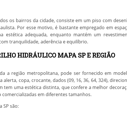
odos os bairros da cidade, consiste em um piso com dese
paulista. Por esse motivo, é bastante empregado em espa
uma estética adequada, enquanto mantém um revestime
om tranquilidade, aderência e equilíbrio.
RILHO HIDRÁULICO MAPA SP E REGIÃO
toda a região metropolitana, pode ser fornecido em mode
lerta, copa, crocante, dados (09, 16, 36, 64, 324), direcion
a um tem uma estética distinta, que confere a melhor decora
o comercializadas em diferentes tamanhos.
pa SP
são: