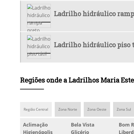
Ladrilho hidráulico ramp
Ladrilho hidráulico piso t
Regiões onde a Ladrilhos Maria Este
Região Central
Zona Norte
Zona Oeste
Zona Sul
Aclimação
Bela Vista
Bom R
Higienópolis
Glicério
Liber