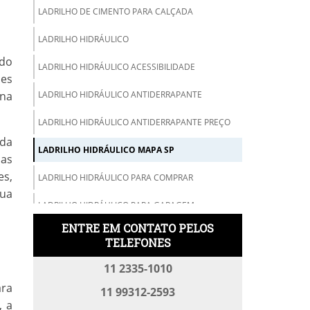
LADRILHO DE CIMENTO PARA CALÇADA
LADRILHO HIDRÁULICO
ado
LADRILHO HIDRÁULICO ACESSIBILIDADE
ões
 na
LADRILHO HIDRÁULICO ANTIDERRAPANTE
LADRILHO HIDRÁULICO ANTIDERRAPANTE PREÇO
 da
LADRILHO HIDRÁULICO MAPA SP
das
es,
LADRILHO HIDRÁULICO PARA COMPRAR
sua
LADRILHO HIDRÁULICO PARA GARAGEM
ENTRE EM CONTATO PELOS
LADRILHO HIDRÁULICO PARA RAMPA DE GARAGEM
TELEFONES
LADRILHO HIDRÁULICO PISO TÁTIL
11 2335-1010
ara
LADRILHO HIDRÁULICO PREÇO
11 99312-2593
, a