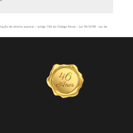
VALOR LADRILHO HIDRÁULICO
lação de direito autoral – artigo 184 do Código Penal –
Lei 9610/98 - Lei de