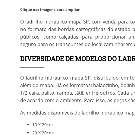
Clique nas imagens para ampliar
O
ladrilho hidráulico mapa SP
, com venda para t
no formato das bordas cartográficas do estado 
públicos, como calçadas, para proporcionar 
seguro para os transeuntes do local caminharem c
DIVERSIDADE DE MODELOS DO LAD
O
ladrilho hidráulico mapa SP
, distribuído em 
além do mapa. Há os formatos: balãozinho, bolinha a
1/2 cara, palito, rampa, tátil, entre outros. Cad
de acordo com o ambiente. Para isso, as peças sã
As medidas disponíveis do
ladrilho hidráulico ma
10 X 20cm;
20 X 20cm;