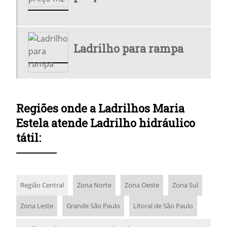
LADRILHOS COMPRAR
ONDE COMPRAR LADRILHO
Ladrilho para rampa
ONDE COMPRAR LADRILHO HIDRÁULICO
ONDE COMPRAR LADRILHO HIDRÁULICO EM SP
PISO DE CIMENTO PARA CALÇADA
Regiões onde a Ladrilhos Maria
PISO HIDRÁULICO
Estela atende Ladrilho hidráulico
tátil:
PISO HIDRÁULICO ANTIDERRAPANTE
PISO HIDRÁULICO MAPA SP
PISO HIDRÁULICO PARA CALÇADA
Região Central
Zona Norte
Zona Oeste
Zona Sul
PISO HIDRÁULICO PARA RAMPA
Zona Leste
Grande São Paulo
Litoral de São Paulo
PISO HIDRÁULICO PREÇO