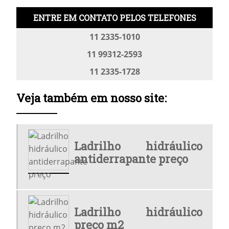
LADRILHO HIDRÁULICO PARA GARAGEM
ENTRE EM CONTATO PELOS TELEFONES
LADRILHO HIDRÁULICO PARA RAMPA DE GARAGEM
11 2335-1010
LADRILHO HIDRÁULICO PISO TÁTIL
11 99312-2593
LADRILHO HIDRÁULICO PREÇO
11 2335-1728
LADRILHO HIDRÁULICO PREÇO M2
Veja também em nosso site:
LADRILHO HIDRÁULICO RAMPA
LADRILHO HIDRÁULICO RAMPA CINZA
Ladrilho hidráulico
LADRILHO HIDRÁULICO RAMPA PRETO
antiderrapante preço
LADRILHO HIDRÁULICO TÁTIL
LADRILHO MAPA SP
LADRILHO PARA RAMPA
Ladrilho hidráulico
preço m2
LADRILHO PREÇO