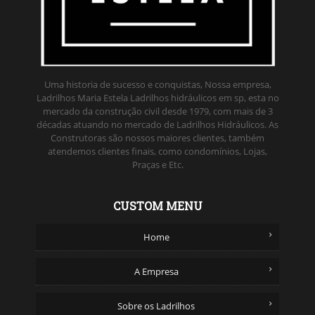
Uma historia de sucesso e conquistas, Nossa empresa,
Ladrilhos Maria Estela Ladrilhos hidráulicos em sp, esta no
mercado da construção civil desde 1979, com mais de 3
décadas atuando no mercado de Ladrilhos Hidráulicos. As
Construtoras são nossos maiores clientes, também
atendemos clientes finais, como condomínios, Lojas,
Praças e Etc.
CUSTOM MENU
Home
A Empresa
Sobre os Ladrilhos