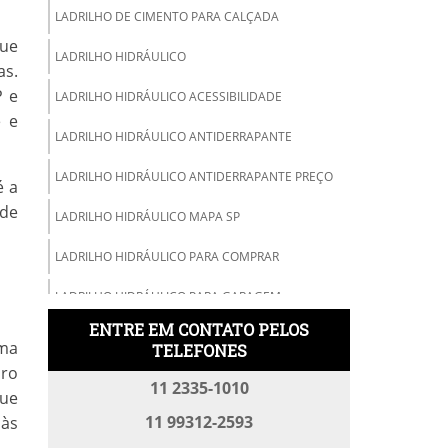
LADRILHO DE CIMENTO PARA CALÇADA
que
LADRILHO HIDRÁULICO
as.
P
e
LADRILHO HIDRÁULICO ACESSIBILIDADE
e e
LADRILHO HIDRÁULICO ANTIDERRAPANTE
LADRILHO HIDRÁULICO ANTIDERRAPANTE PREÇO
é a
ode
LADRILHO HIDRÁULICO MAPA SP
LADRILHO HIDRÁULICO PARA COMPRAR
LADRILHO HIDRÁULICO PARA GARAGEM
ENTRE EM CONTATO PELOS
LADRILHO HIDRÁULICO PARA RAMPA DE GARAGEM
uma
TELEFONES
iro
LADRILHO HIDRÁULICO PISO TÁTIL
11 2335-1010
que
LADRILHO HIDRÁULICO PREÇO
11 99312-2593
 às