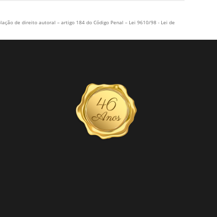
VALOR LADRILHO HIDRÁULICO
lação de direito autoral – artigo 184 do Código Penal –
Lei 9610/98 - Lei de