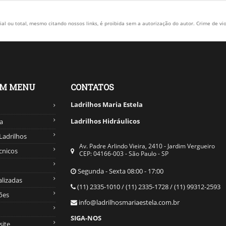
al ou total, mesmo citando nossos links, é proibida sem a autorização do autor. Crime de vio
OM MENU
CONTATOS
Ladrilhos Maria Estela
Ladrilhos Hidráulicos
a
Ladrilhos
Av. Padre Arlindo Vieira, 2410 - Jardim Vergueiro
cnicos
CEP: 04166-003 - São Paulo - SP
Segunda - Sexta 08:00 - 17:00
alizadas
(11) 2335-1010 / (11) 2335-1728 / (11) 99312-2593
ões
info@ladrilhosmariaestela.com.br
SIGA-NOS
site