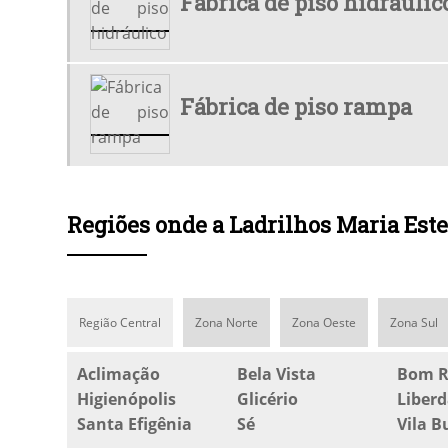
Fábrica de piso hidráulic
Fábrica de piso rampa
Regiões onde a Ladrilhos Maria Estel
Região Central
Zona Norte
Zona Oeste
Zona Sul
Aclimação
Bela Vista
Bom R
Higienópolis
Glicério
Liber
Santa Efigênia
Sé
Vila 