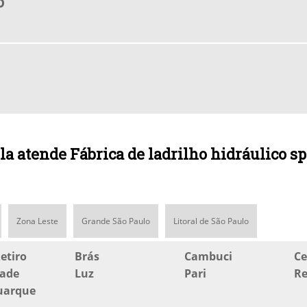
o
a atende Fábrica de ladrilho hidráulico sp
Zona Leste
Grande São Paulo
Litoral de São Paulo
etiro
Brás
Cambuci
Ce
dade
Luz
Pari
Re
Buarque