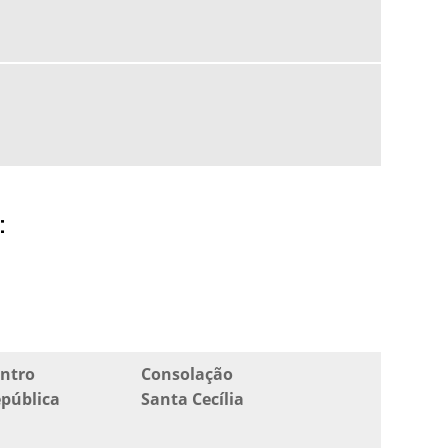
ONDE COMPRAR LADRILHO HIDRÁULICO EM SP
PISO DE CIMENTO PARA CALÇADA
PISO HIDRÁULICO
PISO HIDRÁULICO ANTIDERRAPANTE
PISO HIDRÁULICO MAPA SP
PISO HIDRÁULICO PARA CALÇADA
:
PISO HIDRÁULICO PARA RAMPA
PISO HIDRÁULICO PREÇO
PISO TÁTIL DE CONCRETO
PISO TÁTIL HIDRÁULICO
ntro
Consolação
pública
Santa Cecília
PISO TÁTIL LADRILHO HIDRÁULICO
PISO TÁTIL LADRILHO HIDRÁULICO PREÇO