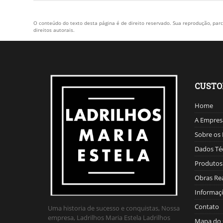
O conteúdo do texto desta página é de direito reservado. Sua reprodução, parci
direitos autorais
.
CUST
Home
A Empres
Sobre os 
Dados Té
Produtos
Obras Re
Informaç
Contato
Uma historia de sucesso e conquistas, Nossa
empresa, Ladrilhos Maria Estela Ladrilhos
Mapa do 