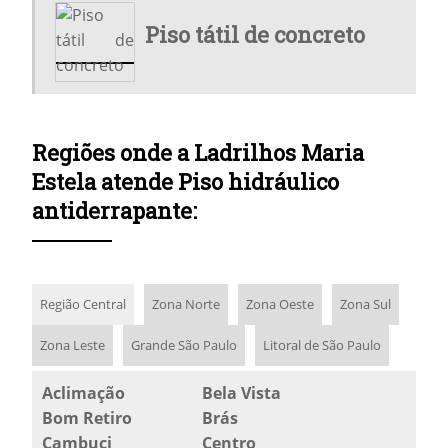
ONDE COMPRAR LADRILHO
Piso tátil de concreto
ONDE COMPRAR LADRILHO HIDRÁULICO
ONDE COMPRAR LADRILHO HIDRÁULICO EM SP
PISO DE CIMENTO PARA CALÇADA
Regiões onde a Ladrilhos Maria
PISO HIDRÁULICO
Estela atende Piso hidráulico
antiderrapante:
PISO HIDRÁULICO ANTIDERRAPANTE
PISO HIDRÁULICO MAPA SP
PISO HIDRÁULICO PARA CALÇADA
Região Central
Zona Norte
Zona Oeste
Zona Sul
PISO HIDRÁULICO PARA RAMPA
Zona Leste
Grande São Paulo
Litoral de São Paulo
PISO HIDRÁULICO PREÇO
Aclimação
Bela Vista
PISO TÁTIL DE CONCRETO
Bom Retiro
Brás
Cambuci
Centro