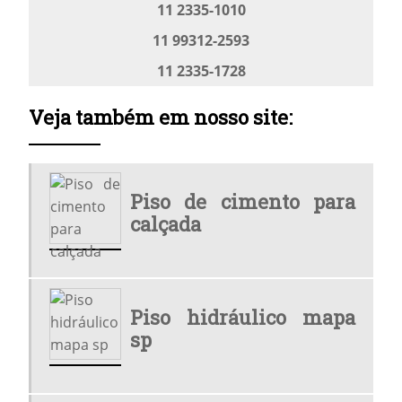
11 2335-1010
LADRILHO HIDRÁULICO PISO TÁTIL
11 99312-2593
LADRILHO HIDRÁULICO PREÇO
11 2335-1728
LADRILHO HIDRÁULICO PREÇO M2
Veja também em nosso site:
LADRILHO HIDRÁULICO RAMPA
LADRILHO HIDRÁULICO RAMPA CINZA
Piso de cimento para
LADRILHO HIDRÁULICO RAMPA PRETO
calçada
LADRILHO HIDRÁULICO TÁTIL
LADRILHO MAPA SP
LADRILHO PARA RAMPA
Piso hidráulico mapa
sp
LADRILHO PREÇO
LADRILHOS COMPRAR