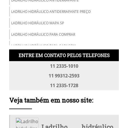
LADRILHO HIDRÁULICO ANTIDERRAPANTE
LADRILHO HIDRÁULICO ANTIDERRAPANTE PREÇO
LADRILHO HIDRÁULICO MAPA SP
LADRILHO HIDRÁULICO PARA COMPRAR
LADRILHO HIDRÁULICO PARA GARAGEM
ENTRE EM CONTATO PELOS TELEFONES
LADRILHO HIDRÁULICO PARA RAMPA DE GARAGEM
11 2335-1010
LADRILHO HIDRÁULICO PISO TÁTIL
11 99312-2593
LADRILHO HIDRÁULICO PREÇO
11 2335-1728
LADRILHO HIDRÁULICO PREÇO M2
Veja também em nosso site:
LADRILHO HIDRÁULICO RAMPA
LADRILHO HIDRÁULICO RAMPA CINZA
Ladrilho hidráulico
LADRILHO HIDRÁULICO RAMPA PRETO