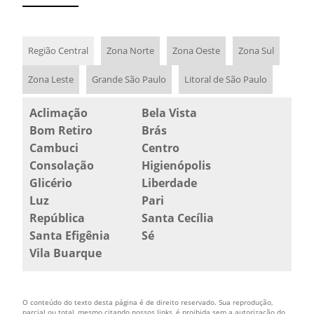
PISO HIDRÁULICO MAPA SP
PISO HIDRÁULICO PARA CALÇADA
Região Central
Zona Norte
Zona Oeste
Zona Sul
PISO HIDRÁULICO PARA RAMPA
Zona Leste
Grande São Paulo
Litoral de São Paulo
PISO HIDRÁULICO PREÇO
Aclimação
Bela Vista
Bom Retiro
Brás
PISO TÁTIL DE CONCRETO
Cambuci
Centro
PISO TÁTIL HIDRÁULICO
Consolação
Higienópolis
Glicério
Liberdade
PISO TÁTIL LADRILHO HIDRÁULICO
Luz
Pari
PISO TÁTIL LADRILHO HIDRÁULICO PREÇO
República
Santa Cecília
Santa Efigênia
Sé
VALOR LADRILHO HIDRÁULICO
Vila Buarque
O conteúdo do texto desta página é de direito reservado. Sua reprodução,
parcial ou total, mesmo citando nossos links, é proibida sem a autorização do