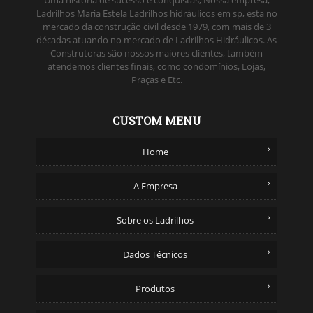
Uma historia de sucesso e conquistas, Nossa empresa,
Ladrilhos Maria Estela Ladrilhos hidráulicos em sp, esta no
mercado da construção civil desde 1979, com mais de 3
décadas atuando no mercado de Ladrilhos Hidráulicos. As
Construtoras são nossos maiores clientes, também
atendemos clientes finais, como condomínios, Lojas,
Praças e Etc.
CUSTOM MENU
Home
A Empresa
Sobre os Ladrilhos
Dados Técnicos
Produtos