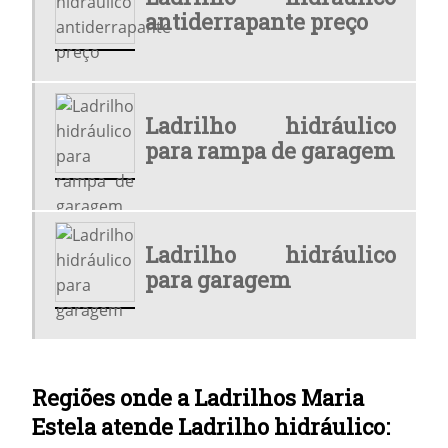
antiderrapante preço
LADRILHO HIDRÁULICO TÁTIL
LADRILHO MAPA SP
LADRILHO PARA RAMPA
Ladrilho hidráulico
para rampa de garagem
LADRILHO PREÇO
LADRILHOS COMPRAR
ONDE COMPRAR LADRILHO
Ladrilho hidráulico
ONDE COMPRAR LADRILHO HIDRÁULICO
para garagem
ONDE COMPRAR LADRILHO HIDRÁULICO EM SP
PISO DE CIMENTO PARA CALÇADA
Regiões onde a Ladrilhos Maria
PISO HIDRÁULICO
Estela atende Ladrilho hidráulico:
PISO HIDRÁULICO ANTIDERRAPANTE